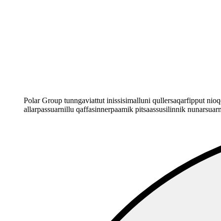
Polar Group tunngaviattut inissisimalluni qullersaqarfipput nioq
allarpassuarnillu qaffasinnerpaamik pitsaassusilinnik nunarsua