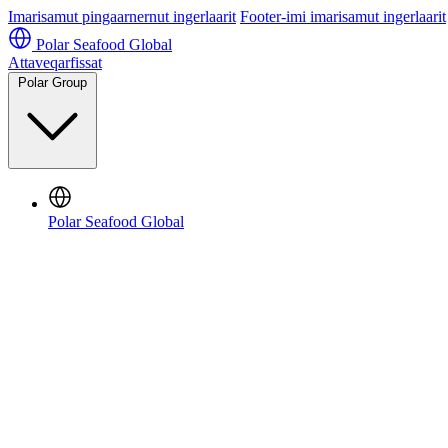
Imarisamut pingaarnernut ingerlaarit
Footer-imi imarisamut ingerlaarit
Polar Seafood Global
Attaveqarfissat
Polar Group
Polar Seafood Global