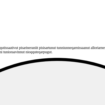
qutissaativut pisarineraniit pisisartunut tunniunneqarnissaanut alloriarn
rmi tunioraavinnut nioqquteqarpugut.